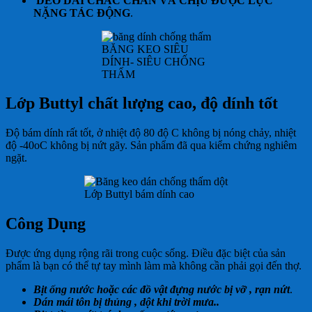
DẺO DAI CHẮC CHẮN VÀ CHỊU ĐƯỢC LỰC
NẶNG TÁC ĐỘNG
.
BĂNG KEO SIÊU
DÍNH- SIÊU CHỐNG
THẤM
Lớp Buttyl chất lượng cao, độ dính tốt
Độ bám dính rất tốt, ở nhiệt độ 80 độ C không bị nóng chảy, nhiệt
độ -40oC không bị nứt gãy. Sản phẩm đã qua kiểm chứng nghiêm
ngặt.
Lớp Buttyl bám dính cao
Công Dụng
Được ứng dụng rộng rãi trong cuộc sống. Điều đặc biệt của sản
phẩm là bạn có thể tự tay mình làm mà không cần phải gọi đến thợ.
Bịt ống nước hoặc các đồ vật đựng nước bị vỡ
, rạn nứt
.
Dán mái tôn bị thủng , dột khi trời mưa..