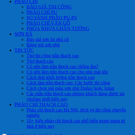
PHÀO CHỈ
BÁO GIÁ THI CÔNG
PHÀO CHỈ PU
SO SÁNH PHÀO PU-PS
PHÀO CHỈ VÂN GỖ
PHÒA NHỰA CHÂN TƯỜNG
SƠN BẢ
Báo giá sơn lại nhà cũ
Bảng giá sơn nhà
TIN TỨC
Thợ thi công trần thạch cao
Thợ thạch cao
Có nên làm trần thạch cao chống ẩm?
Có nên làm trần thạch cao cho nhà mái tôn
Cách tính khối lượng trần thạch cao
Cách làm trần thạch cao- Các bước thi công
Cách chọn mã màu sơn nhà Dulux hoặc Jotun
Các mẫu trần thạch cao phòng khách đang được ưa
chuộng nhất hiện nay
PHÀO CHỈ THẠCH CAO
Phào chỉ thạch cao Hà Nội, dịch vụ thi công chuyên
nghiệp
10+ kiểu phào chỉ thạch cao phổ biến trong trang trí
nhà ở hiện nay