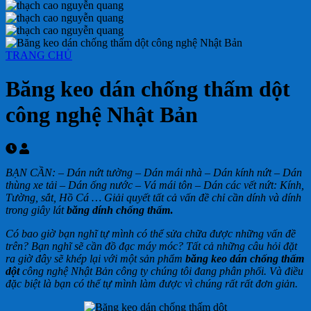
TRANG CHỦ
Băng keo dán chống thấm dột
công nghệ Nhật Bản
BẠN CẦN: – Dán nứt tường – Dán mái nhà – Dán kính nứt – Dán
thùng xe tải – Dán ống nước – Vá mái tôn – Dán các vết nứt: Kính,
Tường, sắt, Hồ Cá …
Giải quyết tất cả vấn đề chỉ cần dính và dính
trong giây lát
băng dính chống thấm
.
Có bao giờ bạn nghĩ tự mình có thể sửa chữa được những vấn đề
trên? Bạn nghĩ sẽ cần đồ đạc máy móc? Tất cả những câu hỏi đặt
ra giờ đây sẽ khép lại với một sản phẩm
băng keo dán chống thấm
dột
công nghệ Nhật Bản công ty chúng tôi đang phân phối. Và điều
đặc biệt là bạn có thể tự mình làm được vì chúng rất rất đơn giản.