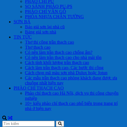
PHÀO CHỈ PU
SO SÁNH PHÀO PU-PS
PHÀO CHỈ VÂN GỖ
PHÒA NHỰA CHÂN TƯỜNG
SƠN BẢ
Báo giá sơn lại nhà cũ
Bảng giá sơn nhà
TIN TỨC
Thợ thi công trần thạch cao
Thợ thạch cao
Có nên làm trần thạch cao chống ẩm?
Có nên làm trần thạch cao cho nhà mái tôn
Cách tính khối lượng trần thạch cao
Cách làm trần thạch cao- Các bước thi công
Cách chọn mã màu sơn nhà Dulux hoặc Jotun
Các mẫu trần thạch cao phòng khách đang được ưa
chuộng nhất hiện nay
PHÀO CHỈ THẠCH CAO
Phào chỉ thạch cao Hà Nội, dịch vụ thi công chuyên
nghiệp
10+ kiểu phào chỉ thạch cao phổ biến trong trang trí
nhà ở hiện nay