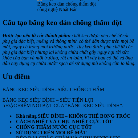
Băng keo dán chống thấm dột
công nghệ Nhật Bản
Cấu tạo băng keo dán chống thấm dột
Được tạo nên từ các thành phần:
chất keo được pha chế từ các
phụ gia đặc biệt, miếng vá thông minh có thể dãn được trên mọi bề
mặt, ngay cả trong môi trường nước. Tuy keo được pha chế từ các
phụ gia đặc biệt nhưng lại không chứa chất gây nguy hại tới sức
khỏe của bạn và môi trường, rất an toàn. Vì vậy bạn có thể vá ống
dẫn hay dụng cụ chứa nước sạch để sử dụng mà không cần lo lắng.
Ưu điểm
BĂNG KEO SIÊU DÍNH- SIÊU CHỐNG THẤM
BĂNG KEO SIÊU DÍNH – SIÊU TIỆN LỢI
5 ĐẶC ĐIỂM NỔI BẬT CỦA “BĂNG KEO SIÊU DÍNH”:
Khả năng SIÊU DÍNH – KHÔNG THỂ BONG TRÓC
CÁCH NHIỆT VÀ CHỊU NHIỆT CỰC TỐT
CHỐNG THẤM NƯỚC CỰC TỐT
SỬ DỤNG TRÊN MỌI BỀ MẶT