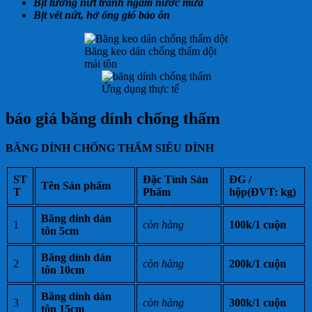
Bịt tường nứt tránh ngấm nước mưa
Bịt vết nứt, hở ống gió
bảo ôn
Băng keo dán chống thấm dột
mái tôn
Ứng dụng thực tế
báo giá băng dính chống thấm
BĂNG DÍNH CHỐNG THẤM SIÊU DÍNH
ST
Đặc Tính Sản
ĐG /
Tên Sản phẩm
T
Phẩm
hộp
(ĐVT: kg)
Băng dính dán
1
còn hàng
100k/1 cuộn
tôn 5cm
Băng dính dán
2
còn hàng
200k/1 cuộn
tôn 10cm
Băng dính dán
3
còn hàng
300k/1 cuộn
tôn 15cm