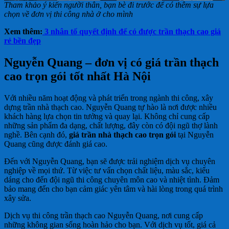
Tham khảo ý kiến người thân, bạn bè đi trước để có thêm sự lựa
chọn về đơn vị thi công nhà ở cho mình
Xem thêm:
3 nhân tố quyết định để có được trần thạch cao giá
rẻ bền đẹp
Nguyễn Quang – đơn vị có giá trần thạch
cao trọn gói tốt nhất Hà Nội
Với nhiều năm hoạt động và phát triển trong ngành thi công, xây
dựng trần nhà thạch cao. Nguyễn Quang tự hào là nơi được nhiều
khách hàng lựa chọn tin tưởng và quay lại. Không chỉ cung cấp
những sản phẩm đa dạng, chất lượng, đây còn có đội ngũ thợ lành
nghề. Bên cạnh đó,
giá trần nhà thạch cao trọn gói
tại Nguyễn
Quang cũng được đánh giá cao.
Đến với Nguyễn Quang, bạn sẽ được trải nghiệm dịch vụ chuyên
nghiệp về mọi thứ. Từ việc tư vấn chọn chất liệu, màu sắc, kiểu
dáng cho đến đội ngũ thi công chuyên môn cao và nhiệt tình. Đảm
bảo mang đến cho bạn cảm giác yên tâm và hài lòng trong quá trình
xây sửa.
Dịch vụ thi công trần thạch cao Nguyễn Quang, nơi cung cấp
những không gian sống hoàn hảo cho bạn. Với dịch vụ tốt, giá cả