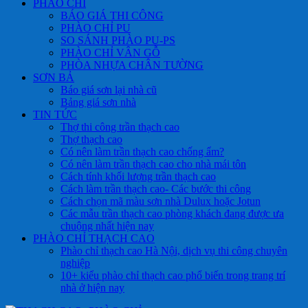
PHÀO CHỈ
BÁO GIÁ THI CÔNG
PHÀO CHỈ PU
SO SÁNH PHÀO PU-PS
PHÀO CHỈ VÂN GỖ
PHÒA NHỰA CHÂN TƯỜNG
SƠN BẢ
Báo giá sơn lại nhà cũ
Bảng giá sơn nhà
TIN TỨC
Thợ thi công trần thạch cao
Thợ thạch cao
Có nên làm trần thạch cao chống ẩm?
Có nên làm trần thạch cao cho nhà mái tôn
Cách tính khối lượng trần thạch cao
Cách làm trần thạch cao- Các bước thi công
Cách chọn mã màu sơn nhà Dulux hoặc Jotun
Các mẫu trần thạch cao phòng khách đang được ưa
chuộng nhất hiện nay
PHÀO CHỈ THẠCH CAO
Phào chỉ thạch cao Hà Nội, dịch vụ thi công chuyên
nghiệp
10+ kiểu phào chỉ thạch cao phổ biến trong trang trí
nhà ở hiện nay