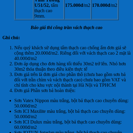
U51/52,
tấm
175.000đ
/m2
170.000đ
/m2
thạch cao
9mm.
Báo giá thi công trần vách thạch cao
Ghi chú:
Nếu quý khách sử dụng tấm thạch cao chống ẩm đơn giá sẽ
cộng thêm 20.000đ/m2. Riêng đối với vách thạch cao 2 mặt là
40.000đ/m2
Đơn áp dụng cho đơn hàng tối thiểu 30m2 trở lên. Nhỏ hơn
30m2 thỏa thuận theo điều kiện thực tế
Đơn giá trên là đơn giá cho phần thô (chưa bao gồm sơn bả
đối với trần chìm và vách thạch cao) chưa bao gồm VAT và
chỉ tính cho khu vực nội thành tại Hà Nội và TPHCM
Đơn giá Phần sơn bả hoàn thiện:
Sơn Vatex Nippon màu trắng, bột bả thạch cao chuyên dùng:
50.000đ/m2
Sơn ICI Maxilite màu trắng, bột bả thạch cao chuyên dùng:
50.000đ/m2
Sơn ICI Dulux màu trắng, bột bả thạch cao chuyên dùng:
60.000đ/m2
Sơn JOTUN Jotaslap màu trắng, bột bả thạch cao chuyên