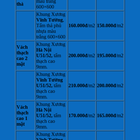
màu trắng
thả
600×600
Khung Xương
Vĩnh Tường
,
Tấm thả phủ
160.000đ
/m2
150.000đ
/m2
nhựa màu
trắng 600×600
Khung Xương
Vách
Hà Nội
thạch
U51/52,
tấm
200.000đ
/m2
195.000đ
/m2
cao 2
thạch cao
mặt
9mm.
Khung Xương
Vĩnh Tường
U51/52,
tấm
210.000đ
/m2
200.000đ
/m2
thạch cao
9mm.
Khung Xương
Vách
Hà Nội
thạch
U51/52,
tấm
170.000đ
/m2
165.000đ
/m2
cao 1
thạch cao
mặt
9mm.
Khung Xương
Vĩnh Tường