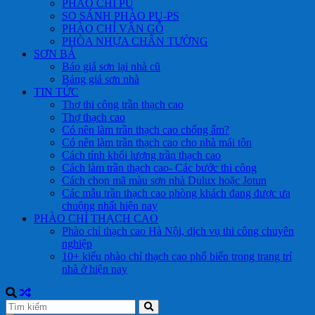
PHÀO CHỈ PU
SO SÁNH PHÀO PU-PS
PHÀO CHỈ VÂN GỖ
PHÒA NHỰA CHÂN TƯỜNG
SƠN BẢ
Báo giá sơn lại nhà cũ
Bảng giá sơn nhà
TIN TỨC
Thợ thi công trần thạch cao
Thợ thạch cao
Có nên làm trần thạch cao chống ẩm?
Có nên làm trần thạch cao cho nhà mái tôn
Cách tính khối lượng trần thạch cao
Cách làm trần thạch cao- Các bước thi công
Cách chọn mã màu sơn nhà Dulux hoặc Jotun
Các mẫu trần thạch cao phòng khách đang được ưa
chuộng nhất hiện nay
PHÀO CHỈ THẠCH CAO
Phào chỉ thạch cao Hà Nội, dịch vụ thi công chuyên
nghiệp
10+ kiểu phào chỉ thạch cao phổ biến trong trang trí
nhà ở hiện nay