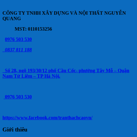
CÔNG TY TNHH XÂY DỰNG VÀ NỘI THẤT NGUYỄN
QUANG
MST: 0110153256
0976 503 530
0837 811 188
Số 28, ngõ 193/30/12 phố Cầu Cốc- phường Tây Mỗ – Quận
Nam Từ Liêm – TP Hà Nội.
0976 503 530
https://www.facebook.com/tranthachcaovn/
Giới thiêu