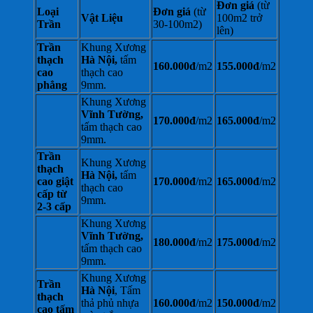
Đơn giá
(từ
Loại
Đơn giá
(từ
Vật Liệu
100m2 trở
Trần
30-100m2)
lên)
Trần
Khung Xương
thạch
Hà Nội,
tấm
160.000đ
/m2
155.000đ
/m2
cao
thạch cao
phẳng
9mm.
Khung Xương
Vĩnh Tường,
170.000đ
/m2
165.000đ
/m2
tấm thạch cao
9mm.
Trần
Khung Xương
thạch
Hà Nội,
tấm
cao giật
170.000đ
/m2
165.000đ
/m2
thạch cao
cấp từ
9mm.
2-3 cấp
Khung Xương
Vĩnh Tường,
180.000đ
/m2
175.000đ
/m2
tấm thạch cao
9mm.
Khung Xương
Trần
Hà Nội
, Tấm
thạch
thả phủ nhựa
160.000đ
/m2
150.000đ
/m2
cao tấm