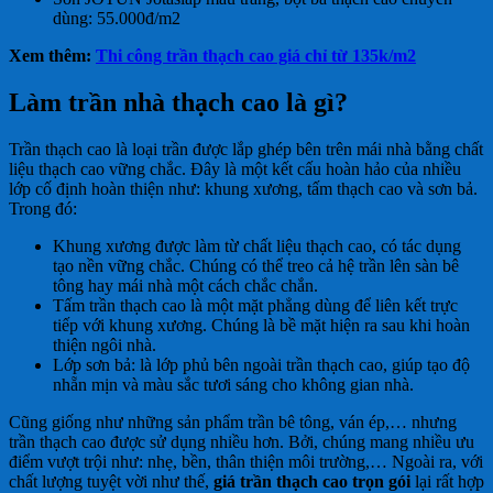
dùng: 55.000đ/m2
Xem thêm:
Thi công trần thạch cao giá chỉ từ 135k/m2
Làm trần nhà thạch cao là gì?
Trần thạch cao là loại trần được lắp ghép bên trên mái nhà bằng chất
liệu thạch cao vững chắc. Đây là một kết cấu hoàn hảo của nhiều
lớp cố định hoàn thiện như: khung xương, tấm thạch cao và sơn bả.
Trong đó:
Khung xương được làm từ chất liệu thạch cao, có tác dụng
tạo nền vững chắc. Chúng có thể treo cả hệ trần lên sàn bê
tông hay mái nhà một cách chắc chắn.
Tấm trần thạch cao là một mặt phẳng dùng để liên kết trực
tiếp với khung xương. Chúng là bề mặt hiện ra sau khi hoàn
thiện ngôi nhà.
Lớp sơn bả: là lớp phủ bên ngoài trần thạch cao, giúp tạo độ
nhẵn mịn và màu sắc tươi sáng cho không gian nhà.
Cũng giống như những sản phẩm trần bê tông, ván ép,… nhưng
trần thạch cao được sử dụng nhiều hơn. Bởi, chúng mang nhiều ưu
điểm vượt trội như: nhẹ, bền, thân thiện môi trường,… Ngoài ra, với
chất lượng tuyệt vời như thế,
giá trần thạch cao trọn gói
lại rất hợp