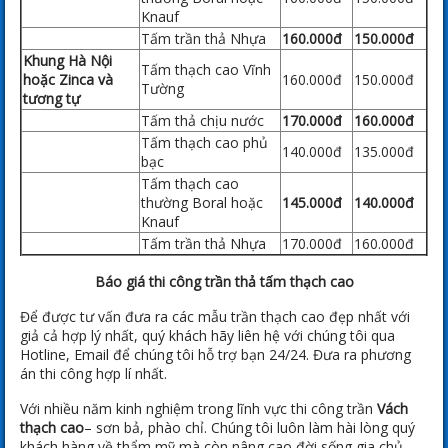
Knauf
Tấm trần thả Nhựa
160.000đ
150.000đ
Khung Hà Nội
Tấm thạch cao Vĩnh
hoặc Zinca và
160.000đ
150.000đ
Tường
tương tự
Tấm thả chịu nước
170.000đ
160.000đ
Tấm thạch cao phủ
140.000đ
135.000đ
bạc
Tấm thạch cao
thường Boral hoặc
145.000đ
140.000đ
Knauf
Tấm trần thả Nhựa
170.000đ
160.000đ
Báo giá thi công trần thả tấm thạch cao
Để được tư vấn đưa ra các mẫu trần thạch cao đẹp nhất với
giả cả hợp lý nhất, quý khách hãy liên hệ với chúng tôi qua
Hotline, Email để chúng tôi hỗ trợ bạn 24/24. Đưa ra phương
án thi công hợp lí nhất.
Với nhiều năm kinh nghiệm trong lĩnh vực thi công trần
Vách
thạch cao
– sơn bả, phào chỉ. Chúng tôi luôn làm hài lòng quý
khách hàng về thẩm mỹ mà còn nâng cao đời sống gia chủ