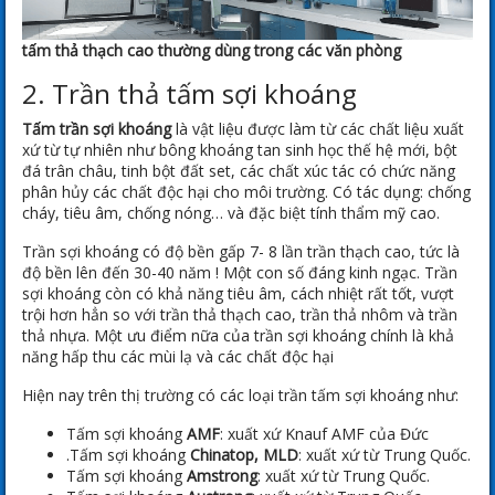
tấm thả thạch cao thường dùng trong các văn phòng
2. Trần thả tấm sợi khoáng
Tấm trần sợi khoáng
là vật liệu được làm từ các chất liệu xuất
xứ từ tự nhiên như bông khoáng tan sinh học thế hệ mới, bột
đá trân châu, tinh bột đất set, các chất xúc tác có chức năng
phân hủy các chất độc hại cho môi trường. Có tác dụng: chống
cháy, tiêu âm, chống nóng… và đặc biệt tính thẩm mỹ cao.
Trần sợi khoáng có độ bền gấp 7- 8 lần trần thạch cao, tức là
độ bền lên đến 30-40 năm ! Một con số đáng kinh ngạc. Trần
sợi khoáng còn có khả năng tiêu âm, cách nhiệt rất tốt, vượt
trội hơn hẳn so với trần thả thạch cao, trần thả nhôm và trần
thả nhựa. Một ưu điểm nữa của trần sợi khoáng chính là khả
năng hấp thu các mùi lạ và các chất độc hại
Hiện nay trên thị trường có các loại trần tấm sợi khoáng như:
Tấm sợi khoáng
AMF
: xuất xứ Knauf AMF của Đức
.Tấm sợi khoáng
Chinatop, MLD
: xuất xứ từ Trung Quốc.
Tấm sợi khoáng
Amstrong
: xuất xứ từ Trung Quốc.