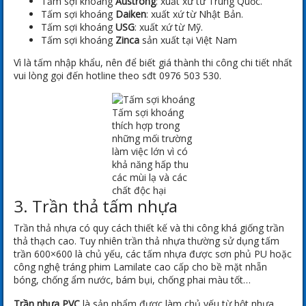
Tấm sợi khoáng
Austrong
: xuất xứ từ Trung Quốc.
Tấm sợi khoáng
Daiken
: xuất xứ từ Nhật Bản.
Tấm sợi khoáng
USG
: xuất xứ từ Mỹ.
Tấm sợi khoáng
Zinca
sản xuất tại Việt Nam
Vì là tấm nhập khẩu, nên để biết giá thành thi công chi tiết nhất
vui lòng gọi đến hotline theo sđt 0976 503 530.
Tấm sợi khoáng
thích hợp trong
những mối trường
làm việc lớn vì có
khả năng hấp thu
các mùi lạ và các
chất độc hại
3. Trần thả tấm nhựa
Trần thả nhựa có quy cách thiết kế và thi công khá giống trần
thả thạch cao. Tuy nhiên trần thả nhựa thường sử dụng tấm
trần 600×600 là chủ yếu, các tấm nhựa được sơn phủ PU hoặc
công nghệ tráng phim Lamilate cao cấp cho bề mặt nhẵn
bóng, chống ẩm nước, bám bụi, chống phai màu tốt…
Trần nhựa PVC
là sản phẩm được làm chủ yếu từ bột nhựa