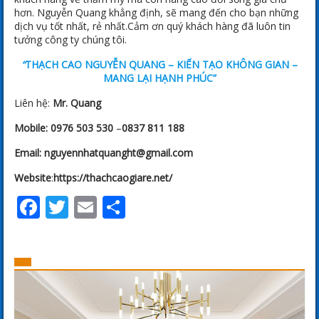
hơn. Nguyễn Quang khẳng định, sẽ mang đến cho bạn những
dịch vụ tốt nhất, rẻ nhất.Cảm ơn quý khách hàng đã luôn tin
tưởng công ty chúng tôi.
“
THẠCH CAO NGUYỄN QUANG – KIẾN TẠO KHÔNG GIAN –
MANG LẠI HẠNH PHÚC”
Liên hệ:
Mr. Quang
Mobile:
0976 503 530
–
0837 811 188
Email:
nguyennhatquanght@gmail.com
Website
:
https://thachcaogiare.net/
Facebook
Twitter
Email
Share