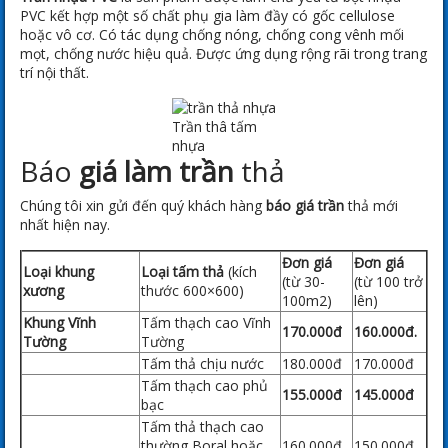
PVC kết hợp một số chất phụ gia làm đầy có gốc cellulose
hoặc vô cơ. Có tác dụng chống nóng, chống cong vênh mối
mọt, chống nước hiệu quả. Được ứng dụng rộng rãi trong trang
trí nội thất.
Trần thâ tấm
nhựa
Báo
giá làm trần
thả
Chúng tôi xin gửi đến quý khách hàng
báo giá trần
thả mới
nhất hiện nay.
Đơn giá
Đơn giá
Loại khung
Loại tấm thả
(kích
(từ 30-
(từ 100 trở
xương
thước 600×600)
100m2)
lên)
Khung Vĩnh
Tấm thạch cao Vĩnh
170.000đ
160.000đ.
Tường
Tường
Tấm thả chịu nước
180.000đ
170.000đ
Tấm thạch cao phủ
155.000đ
145.000đ
bạc
Tấm thả thạch cao
thường Boral hoặc
160.000đ
150.000đ