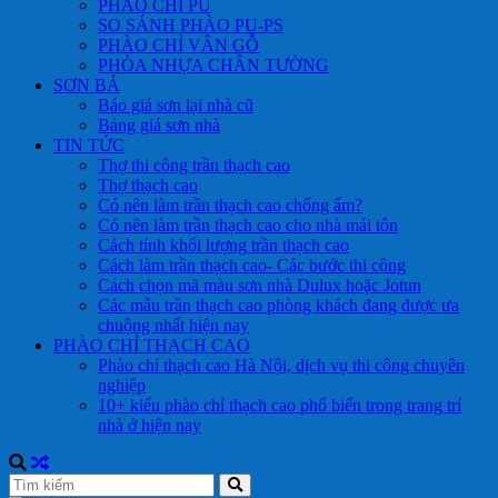
PHÀO CHỈ PU
SO SÁNH PHÀO PU-PS
PHÀO CHỈ VÂN GỖ
PHÒA NHỰA CHÂN TƯỜNG
SƠN BẢ
Báo giá sơn lại nhà cũ
Bảng giá sơn nhà
TIN TỨC
Thợ thi công trần thạch cao
Thợ thạch cao
Có nên làm trần thạch cao chống ẩm?
Có nên làm trần thạch cao cho nhà mái tôn
Cách tính khối lượng trần thạch cao
Cách làm trần thạch cao- Các bước thi công
Cách chọn mã màu sơn nhà Dulux hoặc Jotun
Các mẫu trần thạch cao phòng khách đang được ưa
chuộng nhất hiện nay
PHÀO CHỈ THẠCH CAO
Phào chỉ thạch cao Hà Nội, dịch vụ thi công chuyên
nghiệp
10+ kiểu phào chỉ thạch cao phổ biến trong trang trí
nhà ở hiện nay