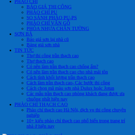
PHÀO CHỈ
BÁO GIÁ THI CÔNG
PHÀO CHỈ PU
SO SÁNH PHÀO PU-PS
PHÀO CHỈ VÂN GỖ
PHÒA NHỰA CHÂN TƯỜNG
SƠN BẢ
Báo giá sơn lại nhà cũ
Bảng giá sơn nhà
TIN TỨC
Thợ thi công trần thạch cao
Thợ thạch cao
Có nên làm trần thạch cao chống ẩm?
Có nên làm trần thạch cao cho nhà mái tôn
Cách tính khối lượng trần thạch cao
Cách làm trần thạch cao- Các bước thi công
Cách chọn mã màu sơn nhà Dulux hoặc Jotun
Các mẫu trần thạch cao phòng khách đang được ưa
chuộng nhất hiện nay
PHÀO CHỈ THẠCH CAO
Phào chỉ thạch cao Hà Nội, dịch vụ thi công chuyên
nghiệp
10+ kiểu phào chỉ thạch cao phổ biến trong trang trí
nhà ở hiện nay