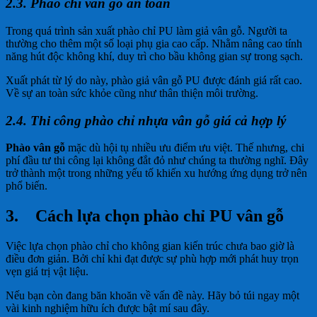
2.3. Phào chỉ vân gỗ an toàn
Trong quá trình sản xuất phào chỉ PU làm giả vân gỗ. Người ta
thường cho thêm một số loại phụ gia cao cấp. Nhằm nâng cao tính
năng hút độc không khí, duy trì cho bầu không gian sự trong sạch.
Xuất phát từ lý do này, phào giả vân gỗ PU được đánh giá rất cao.
Về sự an toàn sức khỏe cũng như thân thiện môi trường.
2.4. Thi công phào chỉ nhựa vân gỗ giá cả hợp lý
Phào vân gỗ
mặc dù hội tụ nhiều ưu điểm ưu việt. Thế nhưng, chi
phí đầu tư thi công lại không đắt đỏ như chúng ta thường nghĩ. Đây
trở thành một trong những yếu tố khiến xu hướng ứng dụng trở nên
phổ biến.
3.
Cách lựa chọn phào chỉ PU vân gỗ
Việc lựa chọn phào chỉ cho không gian kiến trúc chưa bao giờ là
điều đơn giản. Bởi chỉ khi đạt được sự phù hợp mới phát huy trọn
vẹn giá trị vật liệu.
Nếu bạn còn đang băn khoăn về vấn đề này. Hãy bỏ túi ngay một
vài kinh nghiệm hữu ích được bật mí sau đây.