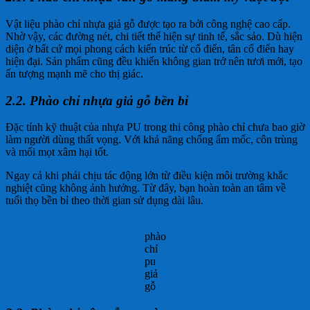
Vật liệu phào chỉ nhựa giả gỗ được tạo ra bởi công nghệ cao cấp.
Nhờ vậy, các đường nét, chi tiết thể hiện sự tinh tế, sắc sảo. Dù hiện
diện ở bất cứ mọi phong cách kiến trúc từ cổ điển, tân cổ điển hay
hiện đại. Sản phẩm cũng đều khiến không gian trở nên tươi mới, tạo
ấn tượng mạnh mẽ cho thị giác.
2.2. Phào chỉ nhựa giả gỗ bền bỉ
Đặc tính kỹ thuật của nhựa PU trong thi công phào chỉ chưa bao giờ
làm người dùng thất vọng. Với khả năng chống ẩm mốc, côn trùng
và mối mọt xâm hại tốt.
Ngay cả khi phải chịu tác động lớn từ điều kiện môi trường khắc
nghiệt cũng không ảnh hưởng. Từ đây, bạn hoàn toàn an tâm về
tuổi thọ bền bỉ theo thời gian sử dụng dài lâu.
phào
chỉ
pu
giả
gỗ