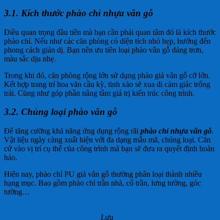
3.1. Kích thước phào chỉ nhựa vân gỗ
Điều quan trọng đầu tiên mà bạn cần phải quan tâm đó là kích thước
phào chỉ. Nếu như các căn phòng có diện tích nhỏ hẹp, hướng đến
phong cách giản dị. Bạn nên ưu tiên loại phào vân gỗ dáng trơn,
màu sắc dịu nhẹ.
Trong khi đó, căn phòng rộng lớn sử dụng phào giả vân gỗ cỡ lớn.
Kết hợp trang trí hoa văn cầu kỳ, tinh xảo sẽ xua đi cảm giác trống
trải. Cũng như góp phần nâng tầm giá trị kiến trúc công trình.
3.2. Chủng loại phào vân gỗ
Để tăng cường khả năng ứng dụng rộng rãi
phào chỉ nhựa vân gỗ
.
Vật liệu ngày càng xuất hiện với đa dạng mẫu mã, chủng loại. Căn
cứ vào vị trí cụ thể của công trình mà bạn sẽ đưa ra quyết định hoàn
hảo.
Hiện nay, phào chỉ PU giả vân gỗ thường phân loại thành nhiều
hạng mục. Bao gồm phào chỉ trần nhà, cổ trần, lưng tường, góc
tường…
Lựa