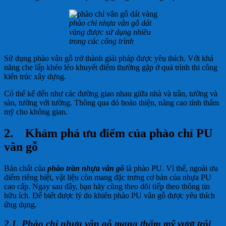
phào chỉ nhựa vân gỗ dát
vàng được sử dụng nhiều
trong các công trình
Sử dụng phào vân gỗ trở thành giải pháp được yêu thích. Với khả
năng che lấp khéo léo khuyết điểm thường gặp ở quá trình thi công
kiến trúc xây dựng.
Có thể kể đến như các đường giao nhau giữa nhà và trần, tường và
sàn, tường với tường. Thông qua đó hoàn thiện, nâng cao tính thẩm
mỹ cho không gian.
2.
Khám phá ưu điểm của phào chỉ PU
vân gỗ
Bản chất của
phào trần nhựa vân gỗ
là phào PU. Vì thế, ngoài ưu
điểm riêng biệt, vật liệu còn mang đặc trưng cơ bản của nhựa PU
cao cấp. Ngay sau đây, bạn hãy cùng theo dõi tiếp theo thông tin
hữu ích. Để biết được lý do khiến phào PU vân gỗ được yêu thích
ứng dụng.
2.1. Phào chỉ nhựa vân gỗ mang thẩm mỹ vượt trội