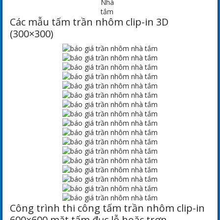
Nhà
tắm
Các mẫu tấm trần nhôm clip-in 3D
(300×300)
Công trình thi công tấm trần nhôm clip-in
600×600 mặt tấm đục lỗ hoặc trơn