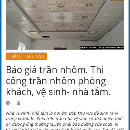
TRẦN THẠCH CAO
Báo giá trần nhôm. Thi
công trần nhôm phòng
khách, vệ sinh- nhà tắm.
Nhà vệ sinh- nhà tắm là nơi ẩm ướt, khu vực dễ sinh ra vi
trùng vi khuẩn. Phía trên trần nhà vệ sinh có khá nhiều thiết
bị, đường ống thường xuyên phải bảo dưỡng sửa chữa. Vì
vậy giải pháp trần cho nhà vệ sinh khá phức tạp. Sau đây tôi