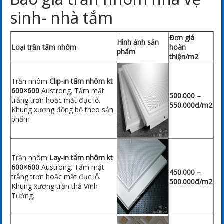
sinh- nhà tắm
Đơn giá
Hình ảnh sản
Loại trần tấm nhôm
hoàn
phẩm
thiện/m2
Trần nhôm
Clip-in tấm nhôm kt
600×600
Austrong. Tấm mặt
500.000 –
trắng trơn hoặc mặt đục lỗ.
550.000đ/m2
Khung xương đồng bộ theo sản
phẩm
Trần nhôm
Lay-in tấm nhôm kt
600×600
Austrong. Tấm mặt
450.000 –
trắng trơn hoặc mặt đục lỗ.
500.000đ/m2
Khung xương trần thả Vĩnh
Tường.