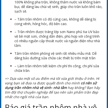
100% không pha trộn, không thấm nước và không bám
bụi, dễ dàng lau chùi vệ sinh, giúp cho trần luôn khô ráo,
sạch sẽ.
– Tấm trần nhôm có độ cứng cao, không dễ dàng bị
cong vênh, hỏng hóc, độ bền cao.
– Trần nhôm được tráng lớp sơn Nano phủ tia UV bảo
vệ bề mặt sơn, chống dẫn điện, phù hợp với công trình
có nhiều nguồn cấp thoát nước và nguồn điện như nhà
tắm.
Tấm trần nhôm phòng vệ sinh rất nhiều mẫu mã. Dễ
dàng bảo dưỡng sửa chữa các thiết bị trên mặt trần
– Làm trần nhôm tiết kiệm chi phí thi công, chi phí sửa
chữa trần.
=> Dựa vào một số ưu điểm mà tôi vừa giới thiệu ở trên. Hi
vọng bạn sẽ đưa ra được quyết định cho mình
có nên sử
dụng trần nhôm nhà vệ sinh- nhà tắm
hay không? Bạn hãy
tìm đội thợ chuyên nghiệp để tạo nên sản phẩm trần đẹp
nhất cho ngôi nhà của bạn.
Báo giá trần nhôm nhà vệ