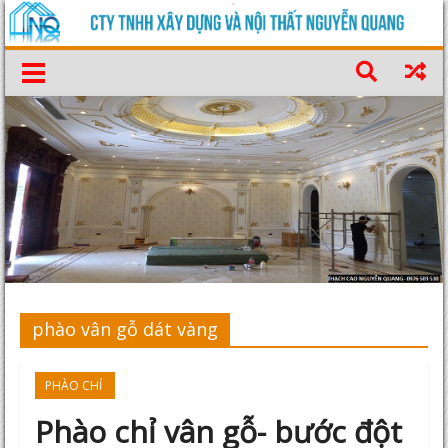
phào vân gỗ dát vàng
PHÀO CHỈ
Phào chỉ vân gỗ- bước đột